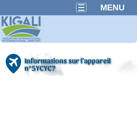
MENU
Informations sur l'appareil
n°5YCYC?