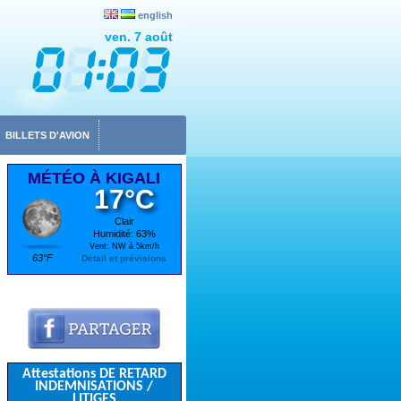
english
ven. 7 août
BILLETS D'AVION
MÉTÉO À KIGALI
17°C
Clair
Humidité: 63%
Vent: NW à 5km/h
63°F
Détail et prévisions
Attestations DE RETARD
INDEMNISATIONS /
LITIGES