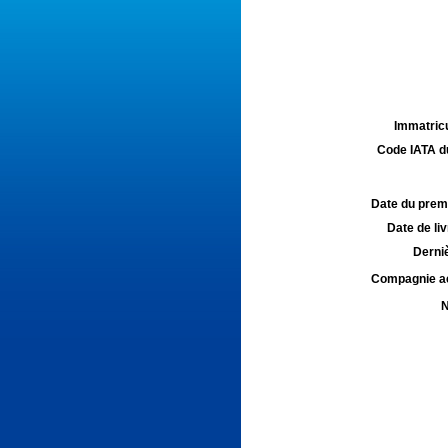
Immatricu
Code IATA d
Date du premie
Date de liv
Derniè
Compagnie aé
N