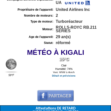
UA
United Airlines Inc
Propriétaire de l'appareil:
2
Nombre de moteurs:
Turboréacteur
Type de moteur:
ROLLS-ROYC RB.211
Moteur:
SERIES
29 an(s)
Age de l'appareil:
réformé
Statut:
MÉTÉO À KIGALI
15°C
Clair
Humidité: 74%
Vent: WNW à 4km/h
59°F
Détail et prévisions
Attestations DE RETARD