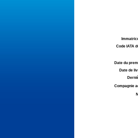
Immatricu
Code IATA d
Date du premie
Date de liv
Derniè
Compagnie aé
N