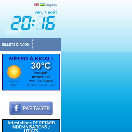
english
ven. 7 août
BILLETS D'AVION
MÉTÉO À KIGALI
30°C
Ensoleillé
Humidité: 27%
Vent: ESE à 4km/h
86°F
Détail et prévisions
Attestations DE RETARD
INDEMNISATIONS /
LITIGES