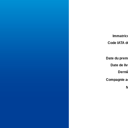
Immatricu
Code IATA d
Date du premie
Date de liv
Derniè
Compagnie aé
N