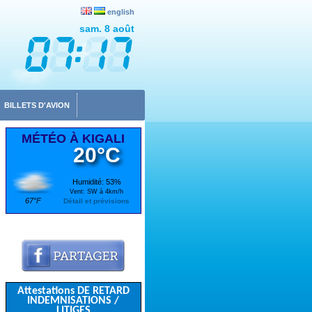
english
sam. 8 août
BILLETS D'AVION
MÉTÉO À KIGALI
20°C
Humidité: 53%
Vent: SW à 4km/h
67°F
Détail et prévisions
Attestations DE RETARD
INDEMNISATIONS /
LITIGES