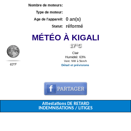
Nombre de moteurs:
Type de moteur:
0 an(s)
Age de l'appareil:
réformé
Statut:
MÉTÉO À KIGALI
17°C
Clair
Humidité: 63%
Vent: NW à 5km/h
63°F
Détail et prévisions
Attestations DE RETARD
INDEMNISATIONS / LITIGES