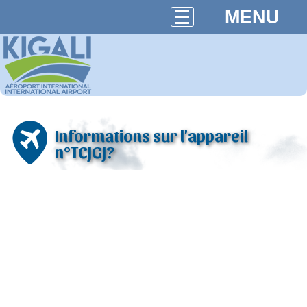
MENU
Informations sur l'appareil
n°TCJGJ?