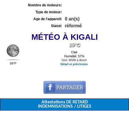
Nombre de moteurs:
Type de moteur:
0 an(s)
Age de l'appareil:
réformé
Statut:
MÉTÉO À KIGALI
15°C
Clair
Humidité: 57%
Vent: WNW à 4km/h
59°F
Détail et prévisions
Attestations DE RETARD
INDEMNISATIONS / LITIGES