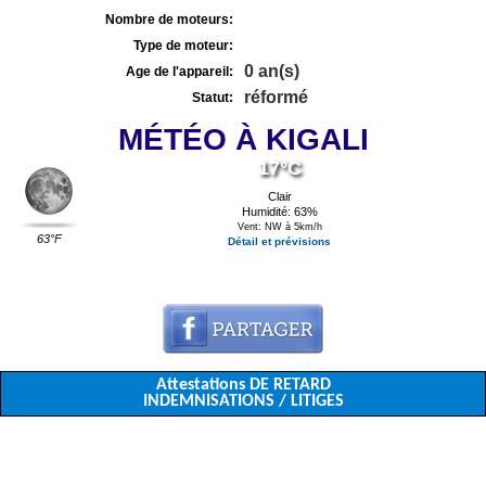
Nombre de moteurs:
Type de moteur:
0 an(s)
Age de l'appareil:
réformé
Statut:
MÉTÉO À KIGALI
17°C
Clair
Humidité: 63%
Vent: NW à 5km/h
63°F
Détail et prévisions
Attestations DE RETARD
INDEMNISATIONS / LITIGES