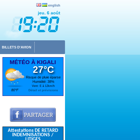
english
jeu. 6 août
BILLETS D'AVION
MÉTÉO À KIGALI
27°C
Risque de pluie éparse
Humidité: 38%
Vent: E à 12km/h
80°F
Détail et prévisions
Attestations DE RETARD
INDEMNISATIONS /
LITIGES