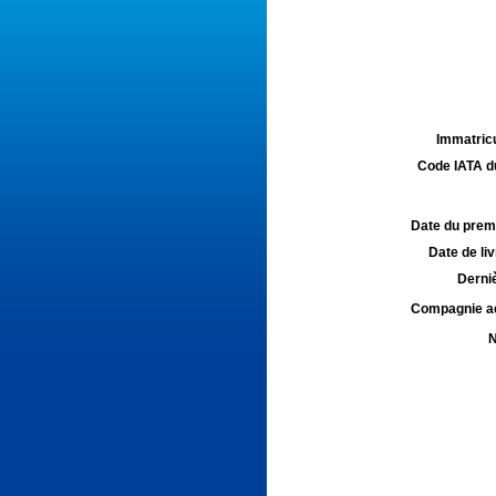
Immatricu
Code IATA d
Date du premie
Date de liv
Derniè
Compagnie aé
N