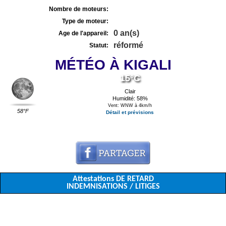
Nombre de moteurs:
Type de moteur:
0 an(s)
Age de l'appareil:
réformé
Statut:
MÉTÉO À KIGALI
15°C
Clair
Humidité: 58%
Vent: WNW à 4km/h
58°F
Détail et prévisions
Attestations DE RETARD
INDEMNISATIONS / LITIGES