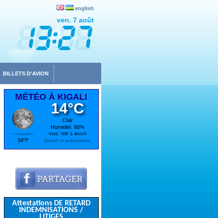
english
ven. 7 août
BILLETS D'AVION
MÉTÉO À KIGALI
14°C
Clair
Humidité: 80%
Vent: NW à 4km/h
58°F
Détail et prévisions
Attestations DE RETARD
INDEMNISATIONS /
LITIGES