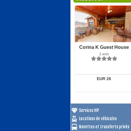
1 avis
Corina K Guest House
Détails
1 avis
Réserver
EUR 26
Services VIP
Locations de véhicules
Navettes et transferts privés