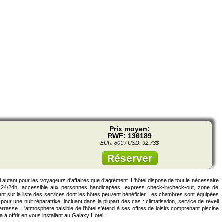
Prix moyen:
RWF: 136189
EUR: 80€ / USD: 92.73$
Réserver
i autant pour les voyageurs d'affaires que d’agrément. L'hôtel dispose de tout le nécessaire
n 24/24h, accessible aux personnes handicapées, express check-in/check-out, zone de
nt sur la liste des services dont les hôtes peuvent bénéficier. Les chambres sont équipées
r une nuit réparatrice, incluant dans la plupart des cas : climatisation, service de réveil
errasse. L'atmosphère paisible de l'hôtel s'étend à ses offres de loisirs comprenant piscine
 à offrir en vous installant au Galaxy Hotel.