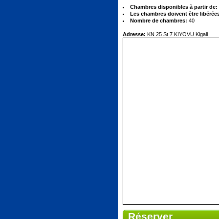
Chambres disponibles à partir de:
Les chambres doivent être libérées
Nombre de chambres:
40
Adresse:
KN 25 St 7 KIYOVU Kigali
Réserver