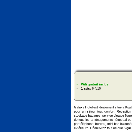
Wifi gratuit inclus
1 avis:
6.4/10
Galaxy Hotel est idéalement situé à Kigal
pour un séjour tout confort. Réceptio
stockage bagages, service d'étage figure
de tous les aménagements nécessaires pou
par téléphone, bureau, mini-bar, balcon/t
extérieure. Découvrez tout ce que Kigali a