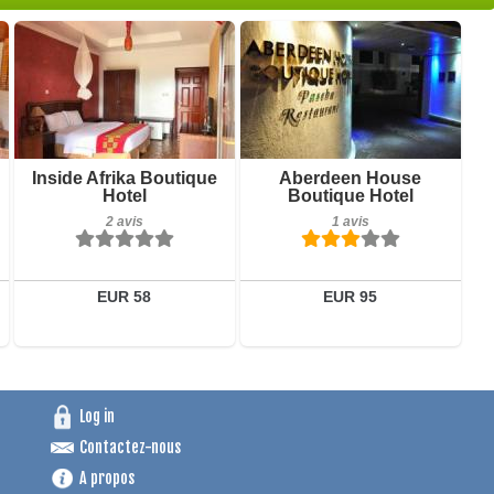
1 avis
Détails
Réserver
Petit-déjeuner inclus
Inside Afrika Boutique
Aberdeen House
Hotel
Boutique Hotel
2 avis
2 avis
1 avis
Détails
Réserver
EUR 58
EUR 95
Log in
Contactez-nous
A propos