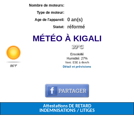
Nombre de moteurs:
Type de moteur:
0 an(s)
Age de l'appareil:
réformé
Statut:
MÉTÉO À KIGALI
30°C
Ensoleillé
Humidité: 27%
Vent: ESE à 4km/h
86°F
Détail et prévisions
Attestations DE RETARD
INDEMNISATIONS / LITIGES