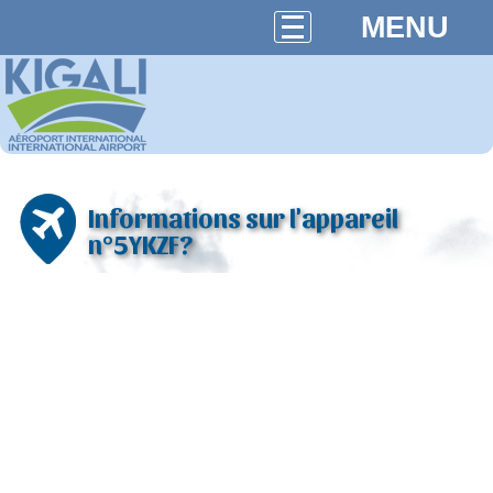
MENU
Informations sur l'appareil
n°5YKZF?