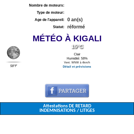
Nombre de moteurs:
Type de moteur:
0 an(s)
Age de l'appareil:
réformé
Statut:
MÉTÉO À KIGALI
15°C
Clair
Humidité: 58%
Vent: WNW à 4km/h
58°F
Détail et prévisions
Attestations DE RETARD
INDEMNISATIONS / LITIGES