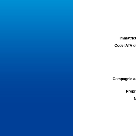
Immatricu
Code IATA d
Compagnie aé
Propri
N