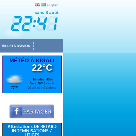
english
sam. 8 août
BILLETS D'AVION
MÉTÉO À KIGALI
22°C
Humidité: 45%
Vent: NW à 4km/h
72°F
Détail et prévisions
Attestations DE RETARD
INDEMNISATIONS /
LITIGES