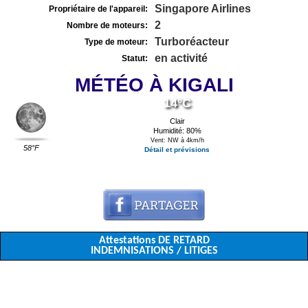
Singapore Airlines
Propriétaire de l'appareil:
2
Nombre de moteurs:
Turboréacteur
Type de moteur:
en activité
Statut:
MÉTÉO À KIGALI
14°C
Clair
Humidité: 80%
Vent: NW à 4km/h
58°F
Détail et prévisions
Attestations DE RETARD
INDEMNISATIONS / LITIGES