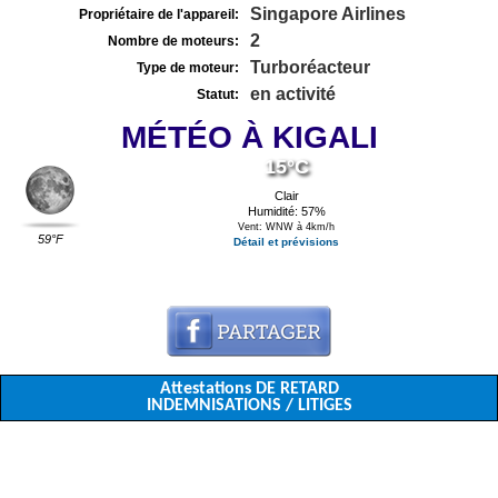
Singapore Airlines
Propriétaire de l'appareil:
2
Nombre de moteurs:
Turboréacteur
Type de moteur:
en activité
Statut:
MÉTÉO À KIGALI
15°C
Clair
Humidité: 57%
Vent: WNW à 4km/h
59°F
Détail et prévisions
Attestations DE RETARD
INDEMNISATIONS / LITIGES