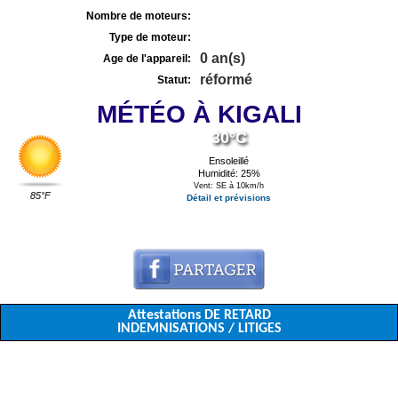
Nombre de moteurs:
Type de moteur:
0 an(s)
Age de l'appareil:
réformé
Statut:
MÉTÉO À KIGALI
30°C
Ensoleillé
Humidité: 25%
Vent: SE à 10km/h
85°F
Détail et prévisions
Attestations DE RETARD
INDEMNISATIONS / LITIGES