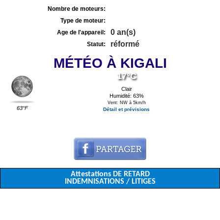
Nombre de moteurs:
Type de moteur:
0 an(s)
Age de l'appareil:
réformé
Statut:
MÉTÉO À KIGALI
17°C
Clair
Humidité: 63%
Vent: NW à 5km/h
63°F
Détail et prévisions
Attestations DE RETARD
INDEMNISATIONS / LITIGES