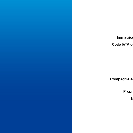
Immatricu
Code IATA d
Compagnie aé
Propri
N