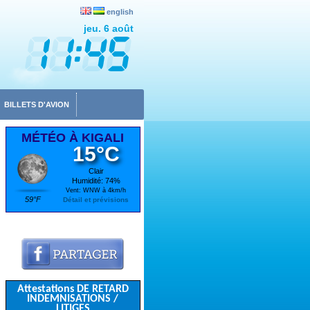
english
jeu. 6 août
BILLETS D'AVION
MÉTÉO À KIGALI
15°C
Clair
Humidité: 74%
Vent: WNW à 4km/h
59°F
Détail et prévisions
Attestations DE RETARD
INDEMNISATIONS /
LITIGES