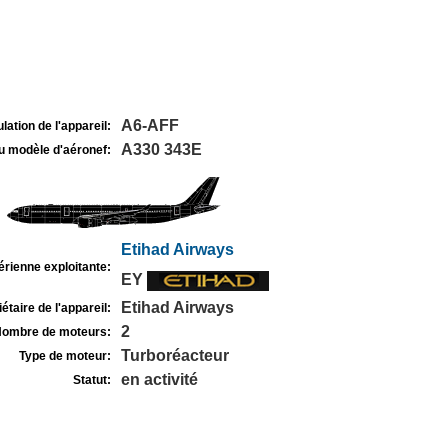
A6-AFF
lation de l'appareil:
A330 343E
u modèle d'aéronef:
Etihad Airways
rienne exploitante:
EY
Etihad Airways
étaire de l'appareil:
2
ombre de moteurs:
Turboréacteur
Type de moteur:
en activité
Statut: