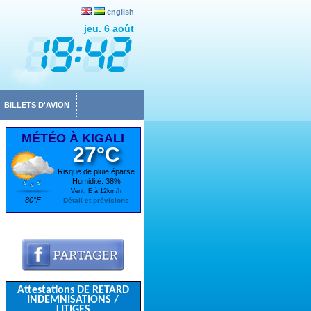
english
jeu. 6 août
BILLETS D'AVION
MÉTÉO À KIGALI
27°C
Risque de pluie éparse
Humidité: 38%
Vent: E à 12km/h
80°F
Détail et prévisions
Attestations DE RETARD
INDEMNISATIONS /
LITIGES