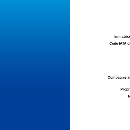
Immatricu
Code IATA d
Compagnie aé
Propri
N