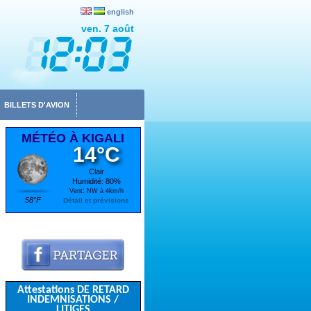
english
ven. 7 août
BILLETS D'AVION
MÉTÉO À KIGALI
14°C
Clair
Humidité: 80%
Vent: NW à 4km/h
58°F
Détail et prévisions
Attestations DE RETARD
INDEMNISATIONS /
LITIGES