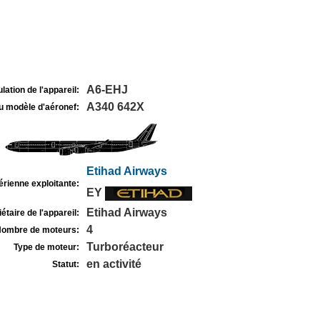
A6-EHJ
lation de l'appareil:
A340 642X
u modèle d'aéronef:
Etihad Airways
rienne exploitante:
EY
Etihad Airways
étaire de l'appareil:
4
ombre de moteurs:
Turboréacteur
Type de moteur:
en activité
Statut: