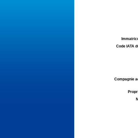
Immatricu
Code IATA d
Compagnie aé
Propri
N