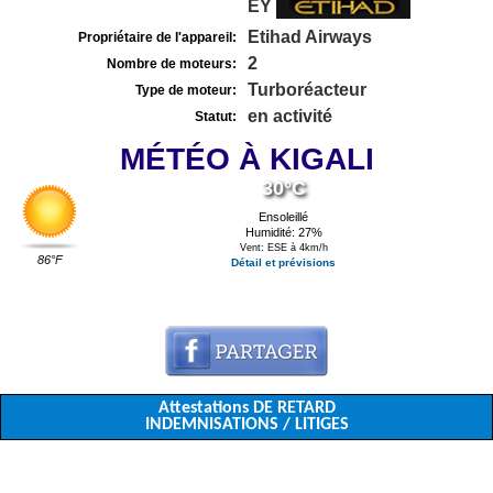
EY
Etihad Airways
Propriétaire de l'appareil:
2
Nombre de moteurs:
Turboréacteur
Type de moteur:
en activité
Statut:
MÉTÉO À KIGALI
30°C
Ensoleillé
Humidité: 27%
Vent: ESE à 4km/h
86°F
Détail et prévisions
Attestations DE RETARD
INDEMNISATIONS / LITIGES