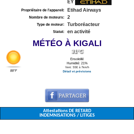
EY
Etihad Airways
Propriétaire de l'appareil:
2
Nombre de moteurs:
Turboréacteur
Type de moteur:
en activité
Statut:
MÉTÉO À KIGALI
31°C
Ensoleillé
Humidité: 21%
Vent: SSE à 7km/h
88°F
Détail et prévisions
Attestations DE RETARD
INDEMNISATIONS / LITIGES