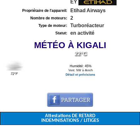
EY
Etihad Airways
Propriétaire de l'appareil:
2
Nombre de moteurs:
Turboréacteur
Type de moteur:
en activité
Statut:
MÉTÉO À KIGALI
22°C
Humidité: 45%
Vent: NW à 4km/h
72°F
Détail et prévisions
Attestations DE RETARD
INDEMNISATIONS / LITIGES