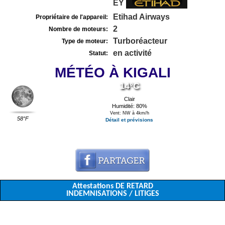
EY
Etihad Airways
Propriétaire de l'appareil:
2
Nombre de moteurs:
Turboréacteur
Type de moteur:
en activité
Statut:
MÉTÉO À KIGALI
14°C
Clair
Humidité: 80%
Vent: NW à 4km/h
58°F
Détail et prévisions
Attestations DE RETARD
INDEMNISATIONS / LITIGES