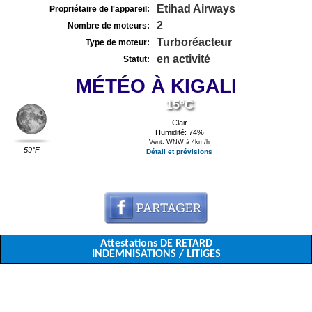
Etihad Airways
Propriétaire de l'appareil:
2
Nombre de moteurs:
Turboréacteur
Type de moteur:
en activité
Statut:
MÉTÉO À KIGALI
15°C
Clair
Humidité: 74%
Vent: WNW à 4km/h
59°F
Détail et prévisions
Attestations DE RETARD
INDEMNISATIONS / LITIGES