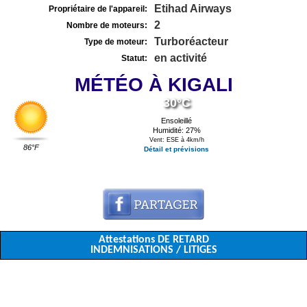
Etihad Airways
Propriétaire de l'appareil:
2
Nombre de moteurs:
Turboréacteur
Type de moteur:
en activité
Statut:
MÉTÉO À KIGALI
30°C
Ensoleillé
Humidité: 27%
Vent: ESE à 4km/h
86°F
Détail et prévisions
Attestations DE RETARD
INDEMNISATIONS / LITIGES