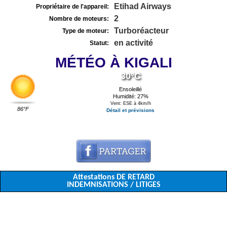
Etihad Airways
Propriétaire de l'appareil:
2
Nombre de moteurs:
Turboréacteur
Type de moteur:
en activité
Statut:
MÉTÉO À KIGALI
30°C
Ensoleillé
Humidité: 27%
Vent: ESE à 4km/h
86°F
Détail et prévisions
Attestations DE RETARD
INDEMNISATIONS / LITIGES