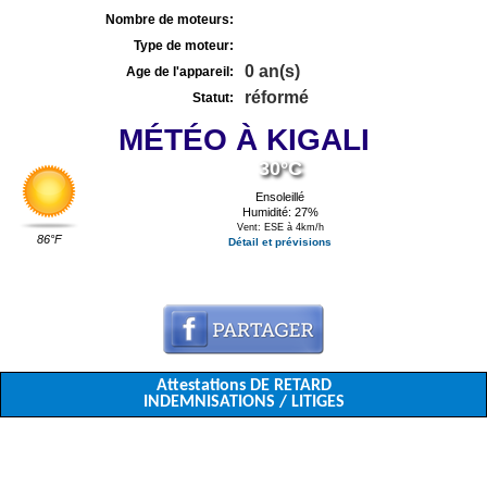
Nombre de moteurs:
Type de moteur:
0 an(s)
Age de l'appareil:
réformé
Statut:
MÉTÉO À KIGALI
30°C
Ensoleillé
Humidité: 27%
Vent: ESE à 4km/h
86°F
Détail et prévisions
Attestations DE RETARD
INDEMNISATIONS / LITIGES