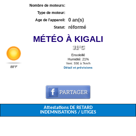
Nombre de moteurs:
Type de moteur:
0 an(s)
Age de l'appareil:
réformé
Statut:
MÉTÉO À KIGALI
31°C
Ensoleillé
Humidité: 21%
Vent: SSE à 7km/h
88°F
Détail et prévisions
Attestations DE RETARD
INDEMNISATIONS / LITIGES