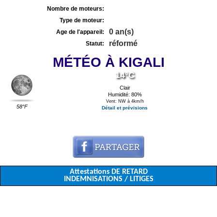
Nombre de moteurs:
Type de moteur:
0 an(s)
Age de l'appareil:
réformé
Statut:
MÉTÉO À KIGALI
14°C
Clair
Humidité: 80%
Vent: NW à 4km/h
58°F
Détail et prévisions
Attestations DE RETARD
INDEMNISATIONS / LITIGES