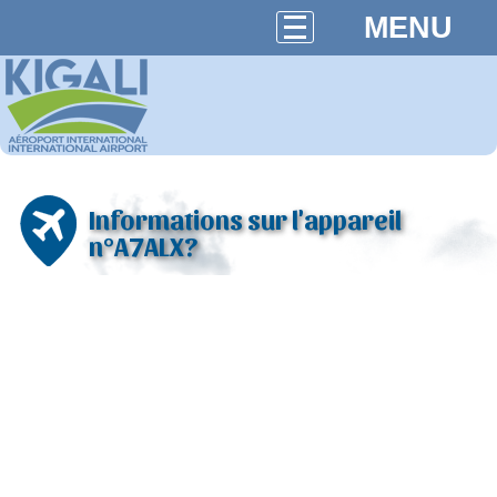
MENU
Informations sur l'appareil
n°A7ALX?