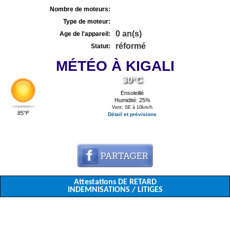
Nombre de moteurs:
Type de moteur:
0 an(s)
Age de l'appareil:
réformé
Statut:
MÉTÉO À KIGALI
30°C
Ensoleillé
Humidité: 25%
Vent: SE à 10km/h
85°F
Détail et prévisions
Attestations DE RETARD
INDEMNISATIONS / LITIGES