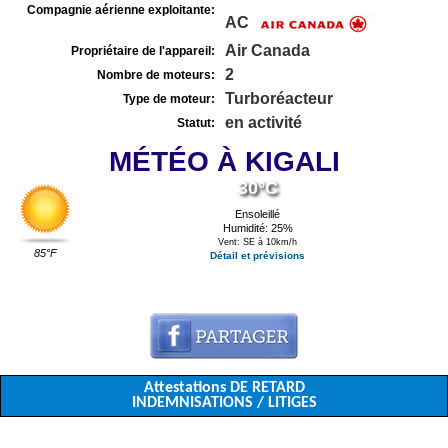
Compagnie aérienne exploitante:
AC
Air Canada
Propriétaire de l'appareil:
2
Nombre de moteurs:
Turboréacteur
Type de moteur:
en activité
Statut:
MÉTÉO À KIGALI
30°C
Ensoleillé
Humidité: 25%
Vent: SE à 10km/h
85°F
Détail et prévisions
Attestations DE RETARD
INDEMNISATIONS / LITIGES