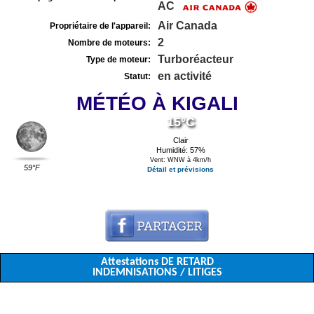
AC
Air Canada
Propriétaire de l'appareil:
2
Nombre de moteurs:
Turboréacteur
Type de moteur:
en activité
Statut:
MÉTÉO À KIGALI
15°C
Clair
Humidité: 57%
Vent: WNW à 4km/h
59°F
Détail et prévisions
Attestations DE RETARD
INDEMNISATIONS / LITIGES