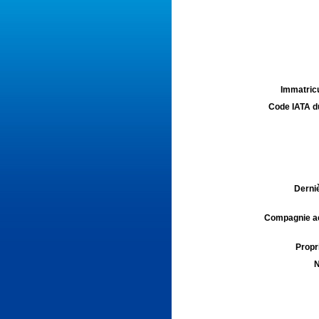
Immatricu
Code IATA d
Derniè
Compagnie aé
Propri
N