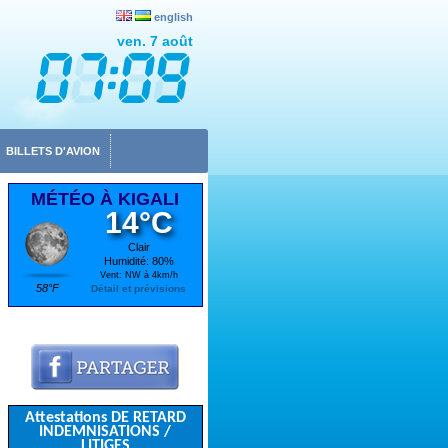
english
ven. 7 août
BILLETS D'AVION
MÉTÉO À KIGALI
14°C
Clair
Humidité: 80%
Vent: NW à 4km/h
58°F
Détail et prévisions
Attestations DE RETARD
INDEMNISATIONS /
LITIGES