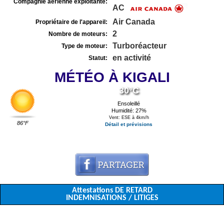
Compagnie aérienne exploitante:
AC
Air Canada
Propriétaire de l'appareil:
2
Nombre de moteurs:
Turboréacteur
Type de moteur:
en activité
Statut:
MÉTÉO À KIGALI
30°C
Ensoleillé
Humidité: 27%
Vent: ESE à 4km/h
86°F
Détail et prévisions
Attestations DE RETARD
INDEMNISATIONS / LITIGES