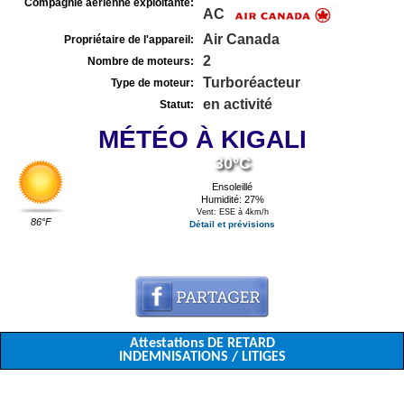
Compagnie aérienne exploitante:
AC
Air Canada
Propriétaire de l'appareil:
2
Nombre de moteurs:
Turboréacteur
Type de moteur:
en activité
Statut:
MÉTÉO À KIGALI
30°C
Ensoleillé
Humidité: 27%
Vent: ESE à 4km/h
86°F
Détail et prévisions
Attestations DE RETARD
INDEMNISATIONS / LITIGES