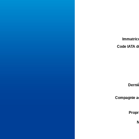
Immatricu
Code IATA d
Derniè
Compagnie aé
Propri
N