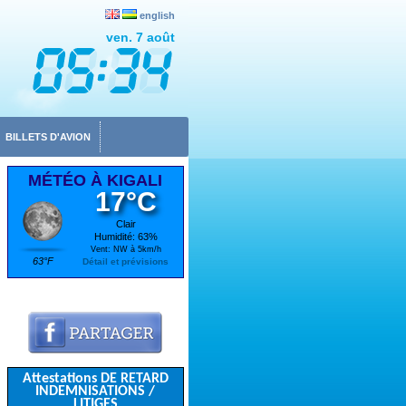
english
ven. 7 août
BILLETS D'AVION
MÉTÉO À KIGALI
17°C
Clair
Humidité: 63%
Vent: NW à 5km/h
63°F
Détail et prévisions
Attestations DE RETARD
INDEMNISATIONS /
LITIGES