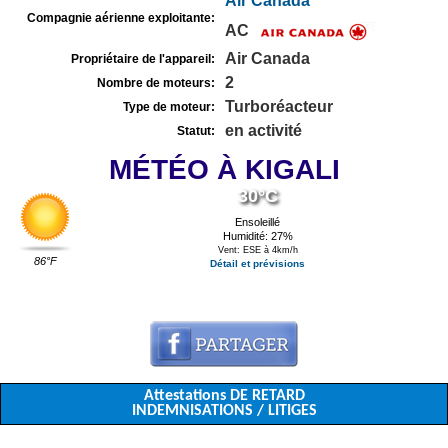
Air Canada
Compagnie aérienne exploitante:
AC
Air Canada
Propriétaire de l'appareil:
2
Nombre de moteurs:
Turboréacteur
Type de moteur:
en activité
Statut:
MÉTÉO À KIGALI
30°C
Ensoleillé
Humidité: 27%
Vent: ESE à 4km/h
86°F
Détail et prévisions
Attestations DE RETARD
INDEMNISATIONS / LITIGES