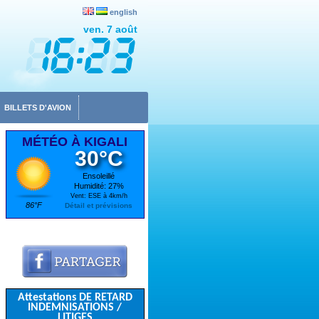
english
ven. 7 août
BILLETS D'AVION
MÉTÉO À KIGALI
30°C
Ensoleillé
Humidité: 27%
Vent: ESE à 4km/h
86°F
Détail et prévisions
Attestations DE RETARD
INDEMNISATIONS /
LITIGES