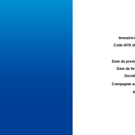
Immatricu
Code IATA d
Date du premie
Date de liv
Derniè
Compagnie aé
N