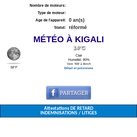
Nombre de moteurs:
Type de moteur:
0 an(s)
Age de l'appareil:
réformé
Statut:
MÉTÉO À KIGALI
14°C
Clair
Humidité: 80%
Vent: NW à 4km/h
58°F
Détail et prévisions
Attestations DE RETARD
INDEMNISATIONS / LITIGES