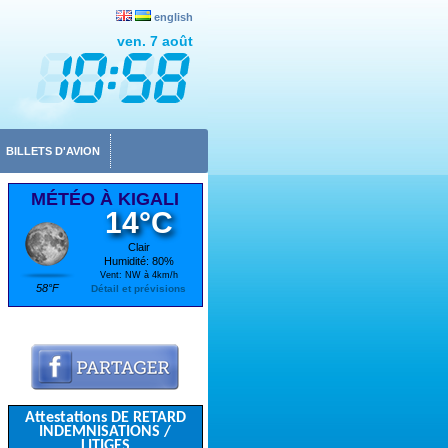
english
ven. 7 août
BILLETS D'AVION
MÉTÉO À KIGALI
14°C
Clair
Humidité: 80%
Vent: NW à 4km/h
58°F
Détail et prévisions
Attestations DE RETARD
INDEMNISATIONS /
LITIGES