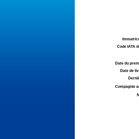
Immatricu
Code IATA d
Date du premie
Date de liv
Derniè
Compagnie aé
N