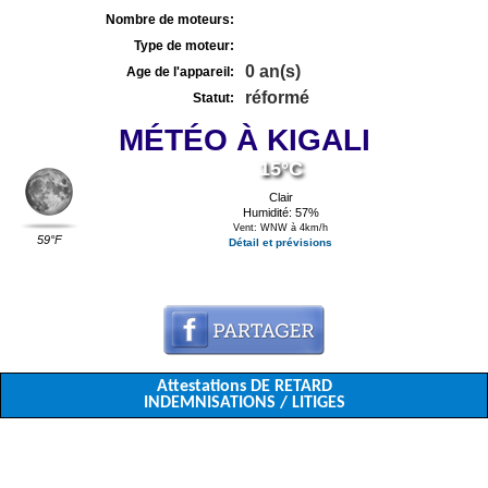
Nombre de moteurs:
Type de moteur:
0 an(s)
Age de l'appareil:
réformé
Statut:
MÉTÉO À KIGALI
15°C
Clair
Humidité: 57%
Vent: WNW à 4km/h
59°F
Détail et prévisions
Attestations DE RETARD
INDEMNISATIONS / LITIGES