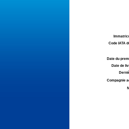
Immatricu
Code IATA d
Date du premie
Date de liv
Derniè
Compagnie aé
N