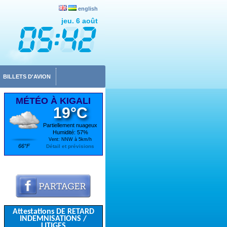
english
jeu. 6 août
BILLETS D'AVION
MÉTÉO À KIGALI
19°C
Partiellement nuageux
Humidité: 57%
Vent: NNW à 5km/h
66°F
Détail et prévisions
Attestations DE RETARD
INDEMNISATIONS /
LITIGES