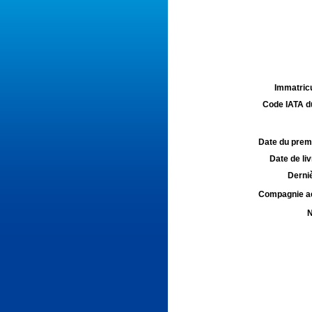
Immatricu
Code IATA d
Date du premie
Date de liv
Derniè
Compagnie aé
N