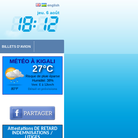
english
jeu. 6 août
BILLETS D'AVION
MÉTÉO À KIGALI
27°C
Risque de pluie éparse
Humidité: 38%
Vent: E à 12km/h
80°F
Détail et prévisions
Attestations DE RETARD
INDEMNISATIONS /
LITIGES