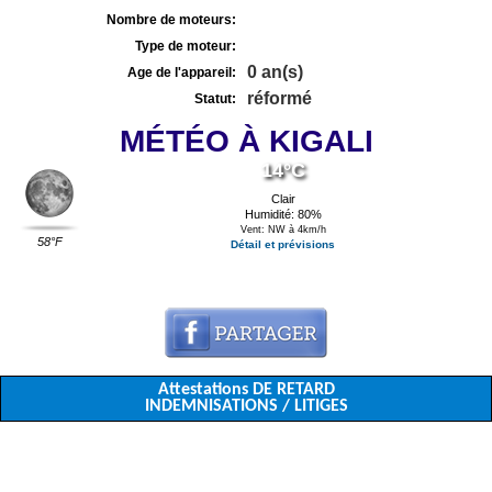
Nombre de moteurs:
Type de moteur:
0 an(s)
Age de l'appareil:
réformé
Statut:
MÉTÉO À KIGALI
14°C
Clair
Humidité: 80%
Vent: NW à 4km/h
58°F
Détail et prévisions
Attestations DE RETARD
INDEMNISATIONS / LITIGES