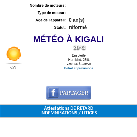
Nombre de moteurs:
Type de moteur:
0 an(s)
Age de l'appareil:
réformé
Statut:
MÉTÉO À KIGALI
30°C
Ensoleillé
Humidité: 25%
Vent: SE à 10km/h
85°F
Détail et prévisions
Attestations DE RETARD
INDEMNISATIONS / LITIGES