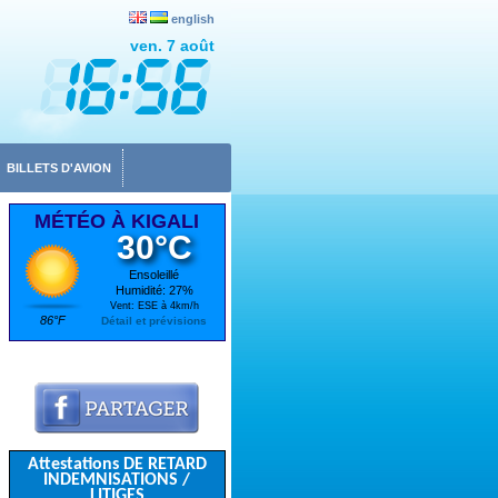
english
ven. 7 août
BILLETS D'AVION
MÉTÉO À KIGALI
30°C
Ensoleillé
Humidité: 27%
Vent: ESE à 4km/h
86°F
Détail et prévisions
Attestations DE RETARD
INDEMNISATIONS /
LITIGES