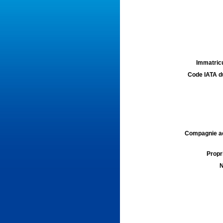
Immatricu
Code IATA d
Compagnie aé
Propri
N