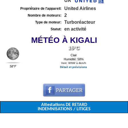
UA
United Airlines
Propriétaire de l'appareil:
2
Nombre de moteurs:
Turboréacteur
Type de moteur:
en activité
Statut:
MÉTÉO À KIGALI
15°C
Clair
Humidité: 58%
Vent: WNW à 4km/h
58°F
Détail et prévisions
Attestations DE RETARD
INDEMNISATIONS / LITIGES